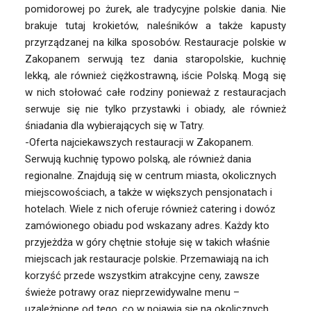
pomidorowej po żurek, ale tradycyjne polskie dania. Nie
brakuje tutaj krokietów, naleśników a także kapusty
przyrządzanej na kilka sposobów. Restauracje polskie w
Zakopanem serwują tez dania staropolskie, kuchnię
lekką, ale również ciężkostrawną, iście Polską. Mogą się
w nich stołować całe rodziny ponieważ z restauracjach
serwuje się nie tylko przystawki i obiady, ale również
śniadania dla wybierających się w Tatry.
-Oferta najciekawszych restauracji w Zakopanem.
Serwują kuchnię typowo polską, ale również dania
regionalne. Znajdują się w centrum miasta, okolicznych
miejscowościach, a także w większych pensjonatach i
hotelach. Wiele z nich oferuje również catering i dowóz
zamówionego obiadu pod wskazany adres. Każdy kto
przyjeżdża w góry chętnie stołuje się w takich właśnie
miejscach jak restauracje polskie. Przemawiają na ich
korzyść przede wszystkim atrakcyjne ceny, zawsze
świeże potrawy oraz nieprzewidywalne menu –
uzależnione od tego, co w pojawia się na okolicznych