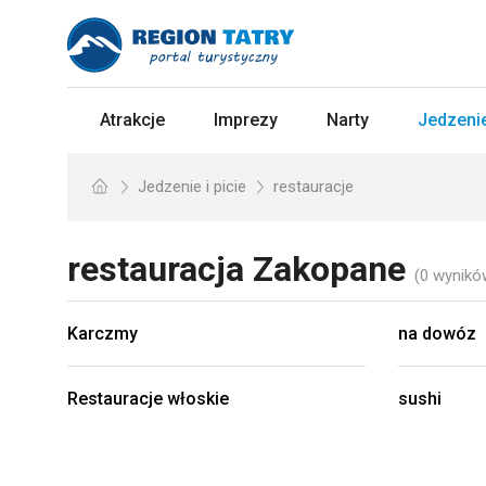
Atrakcje
Imprezy
Narty
Jedzenie
Jedzenie i picie
restauracje
restauracja
Zakopane
(0 wynikó
Karczmy
na dowóz
Restauracje włoskie
sushi