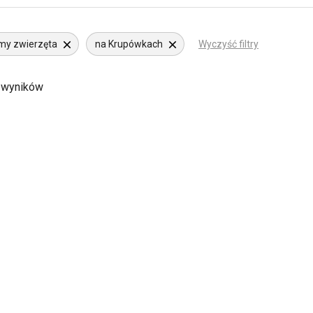
my zwierzęta
na Krupówkach
Wyczyść filtry
 wyników