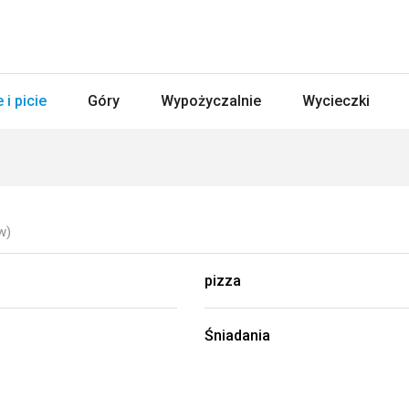
 i picie
Góry
Wypożyczalnie
Wycieczki
w)
pizza
Śniadania