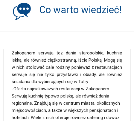
Co warto wiedzieć!
Zakopanem serwują tez dania staropolskie, kuchnię
lekką, ale również ciężkostrawną, iście Polską. Mogą się
w nich stołować całe rodziny ponieważ z restauracjach
serwuje się nie tylko przystawki i obiady, ale również
śniadania dla wybierających się w Tatry.
-Oferta najciekawszych restauracji w Zakopanem.
uzależnione od tego, co w pojawia się na okolicznych
Serwują kuchnię typowo polską, ale również dania
targowiskach i czym obrodzi tatrzańska ziemia. Kuchnia
regionalne. Znajdują się w centrum miasta, okolicznych
polska to idealny wybór dla całych rodzin
miejscowościach, a także w większych pensjonatach i
hotelach. Wiele z nich oferuje również catering i dowóz