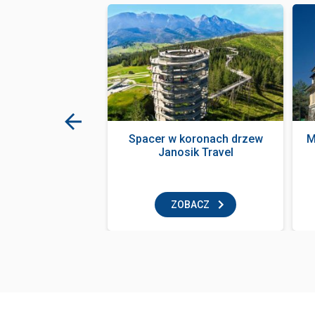
 z ognia
Spacer w koronach drzew
M
Janosik Travel
tauracja
BACZ
ZOBACZ