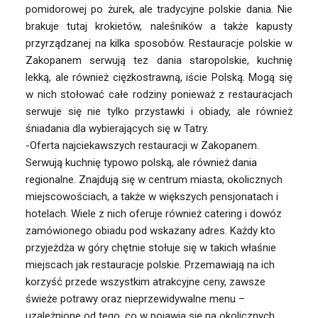
pomidorowej po żurek, ale tradycyjne polskie dania. Nie
brakuje tutaj krokietów, naleśników a także kapusty
przyrządzanej na kilka sposobów. Restauracje polskie w
Zakopanem serwują tez dania staropolskie, kuchnię
lekką, ale również ciężkostrawną, iście Polską. Mogą się
w nich stołować całe rodziny ponieważ z restauracjach
serwuje się nie tylko przystawki i obiady, ale również
śniadania dla wybierających się w Tatry.
-Oferta najciekawszych restauracji w Zakopanem.
Serwują kuchnię typowo polską, ale również dania
regionalne. Znajdują się w centrum miasta, okolicznych
miejscowościach, a także w większych pensjonatach i
hotelach. Wiele z nich oferuje również catering i dowóz
zamówionego obiadu pod wskazany adres. Każdy kto
przyjeżdża w góry chętnie stołuje się w takich właśnie
miejscach jak restauracje polskie. Przemawiają na ich
korzyść przede wszystkim atrakcyjne ceny, zawsze
świeże potrawy oraz nieprzewidywalne menu –
uzależnione od tego, co w pojawia się na okolicznych