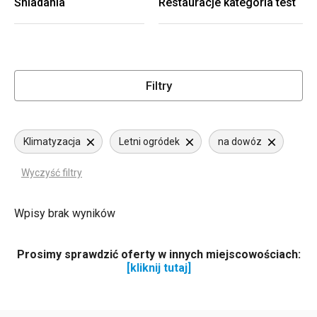
Śniadania
Restauracje kategoria test
Filtry
Klimatyzacja
Letni ogródek
na dowóz
Wyczyść filtry
Wpisy brak wyników
Prosimy sprawdzić oferty w innych miejscowościach:
[kliknij tutaj]