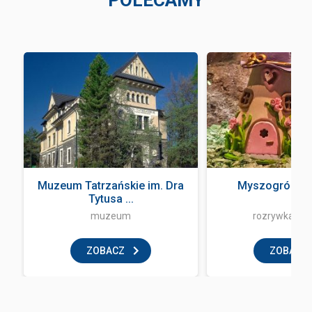
POLECAMY
Muzeum Tatrzańskie im. Dra
Myszogród Z
Tytusa ...
muzeum
rozrywka i z
ZOBACZ
ZOBACZ