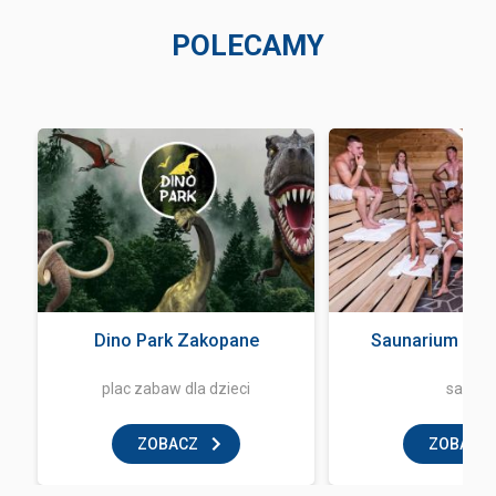
POLECAMY
Dino Park Zakopane
Saunarium Ter
plac zabaw dla dzieci
sauna
ZOBACZ
ZOBACZ