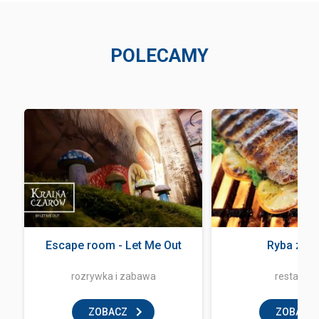
POLECAMY
Escape room - Let Me Out
Ryba z og
rozrywka i zabawa
restaurac
ZOBACZ
ZOBACZ