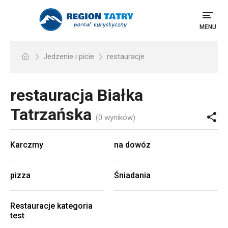
MENU
Jedzenie i picie
restauracje
restauracja
Białka
Tatrzańska
(0 wyników)
Karczmy
na dowóz
pizza
Śniadania
Restauracje kategoria
test