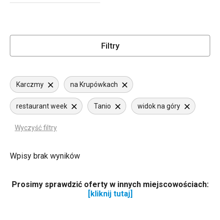
Filtry
Karczmy
na Krupówkach
restaurant week
Tanio
widok na góry
Wyczyść filtry
Wpisy brak wyników
Prosimy sprawdzić oferty w innych miejscowościach:
[kliknij tutaj]