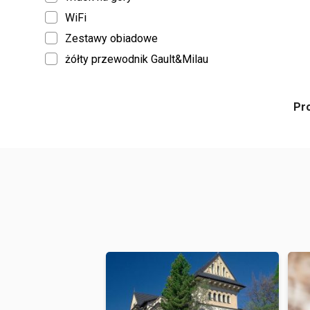
WiFi
Zestawy obiadowe
żółty przewodnik Gault&Milau
Pr