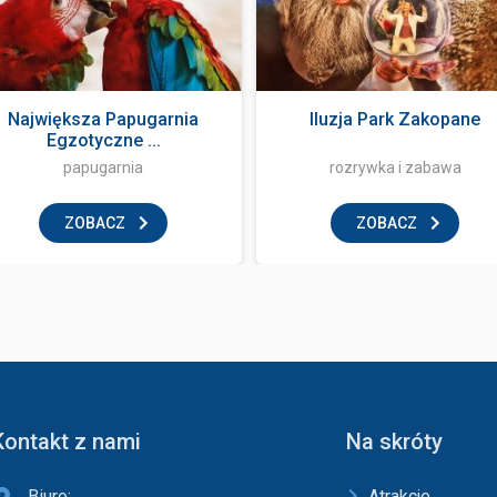
Największa Papugarnia
Iluzja Park Zakopane
Egzotyczne ...
papugarnia
rozrywka i zabawa
ZOBACZ
ZOBACZ
Kontakt z nami
Na skróty
Biuro:
Atrakcje