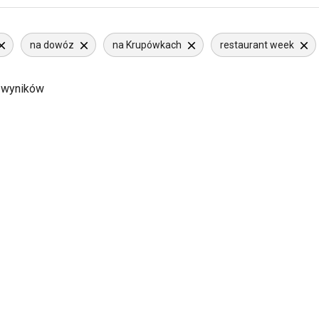
na dowóz
na Krupówkach
restaurant week
 wyników