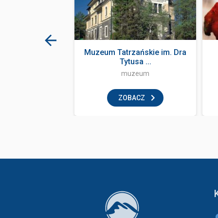
góry nogami
Muzeum Tatrzańskie im. Dra
Tytusa ...
ka i zabawa
muzeum
BACZ
ZOBACZ