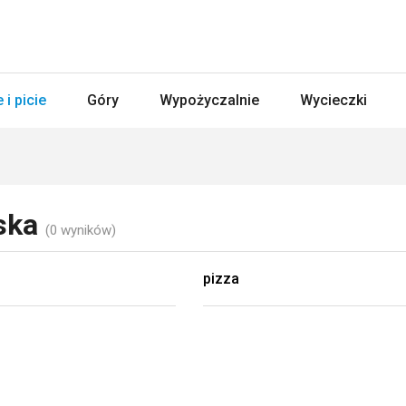
 i picie
Góry
Wypożyczalnie
Wycieczki
ńska
(0 wyników)
pizza