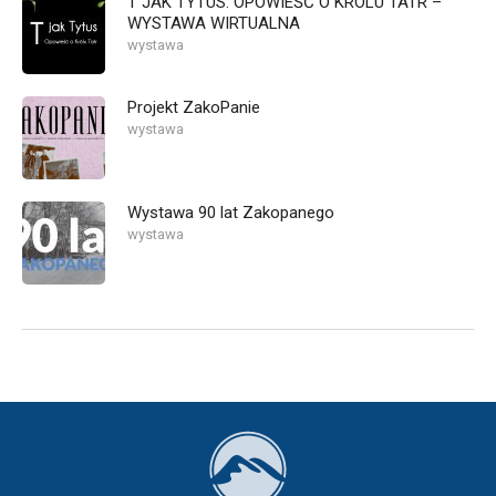
T JAK TYTUS. OPOWIEŚĆ O KRÓLU TATR –
WYSTAWA WIRTUALNA
wystawa
Projekt ZakoPanie
wystawa
Wystawa 90 lat Zakopanego
wystawa