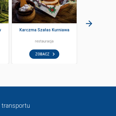
w
Karczma Szałas Kurniawa
Dom do gór
restauracja
rozrywka i
ZOBACZ
ZOBAC
 transportu