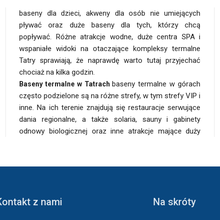
baseny dla dzieci, akweny dla osób nie umiejących
pływać oraz duże baseny dla tych, którzy chcą
popływać. Różne atrakcje wodne, duże centra SPA i
wspaniałe widoki na otaczające kompleksy termalne
Tatry sprawiają, że naprawdę warto tutaj przyjechać
chociaż na kilka godzin.
baseny termalne w górach
kilka godzin albo korzystać z kąpieli w wodach
Baseny termalne w Tatrach
często podzielone są na różne strefy, w tym strefy VIP i
termalnych przez kilka dni. Wypoczynkowi sprzyja
inne. Na ich terenie znajdują się restauracje serwujące
doskonale przygotowana baza noclegów i atrakcji
dania regionalne, a także solaria, sauny i gabinety
odnowy biologicznej oraz inne atrakcje mające duży
Kontakt z nami
Na skróty