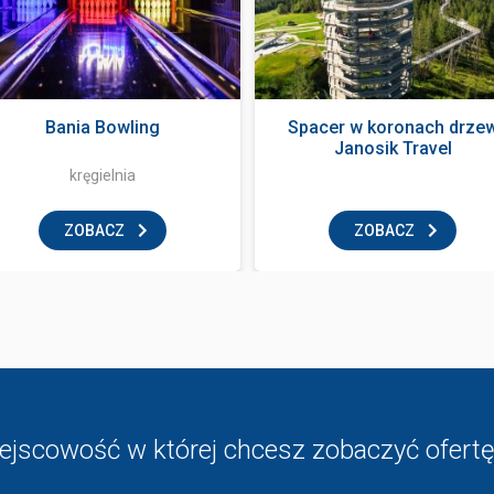
Bania Bowling
Spacer w koronach drze
Janosik Travel
kręgielnia
ZOBACZ
ZOBACZ
ejscowość w której chcesz zobaczyć ofertę