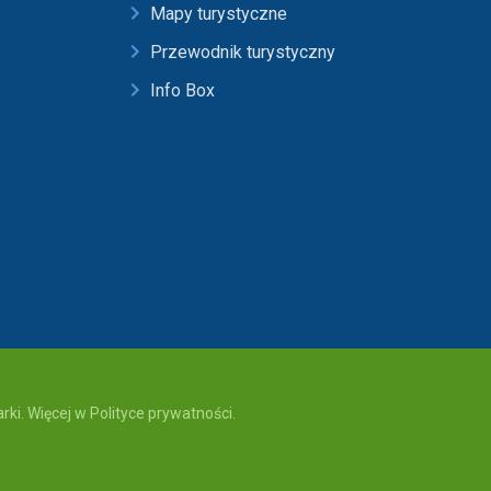
Mapy turystyczne
Przewodnik turystyczny
Info Box
ki. Więcej w Polityce prywatności.
rywatności
serwisu Region Tatry