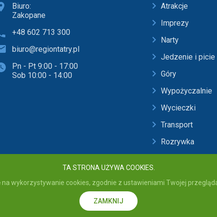
Biuro:
Atrakcje
Zakopane
Imprezy
+48 602 713 300
Narty
biuro@regiontatry.pl
Jedzenie i picie
Pn - Pt 9:00 - 17:00
Góry
Sob 10:00 - 14:00
Wypożyczalnie
Wycieczki
Transport
Rozrywka
Baseny i SPA
TA STRONA UŻYWA COOKIES.
 na wykorzystywanie cookies, zgodnie z ustawieniami Twojej przeglądar
 - wszelkie prawa zastrzeżone. Przebywając na stronie akceptujesz
Politykę p