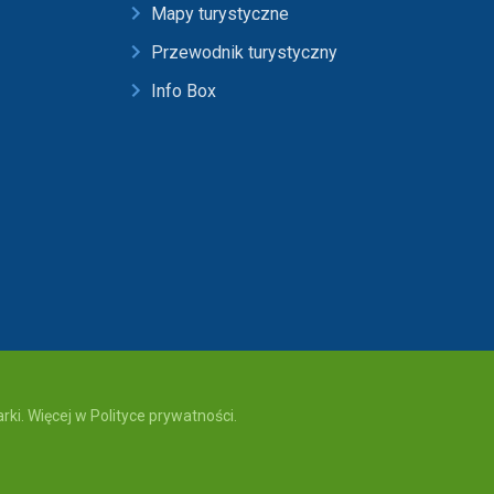
Mapy turystyczne
Przewodnik turystyczny
Info Box
ki. Więcej w Polityce prywatności.
rywatności
serwisu Region Tatry