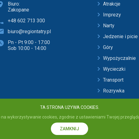
Biuro:
Atrakcje
Zakopane
Imprezy
+48 602 713 300
Narty
biuro@regiontatry.pl
Jedzenie i picie
Pn - Pt 9:00 - 17:00
Góry
Sob 10:00 - 14:00
Wypożyczalnie
Wycieczki
Transport
Rozrywka
Baseny i SPA
TA STRONA UŻYWA COOKIES.
 na wykorzystywanie cookies, zgodnie z ustawieniami Twojej przeglądar
 - wszelkie prawa zastrzeżone. Przebywając na stronie akceptujesz
Politykę p