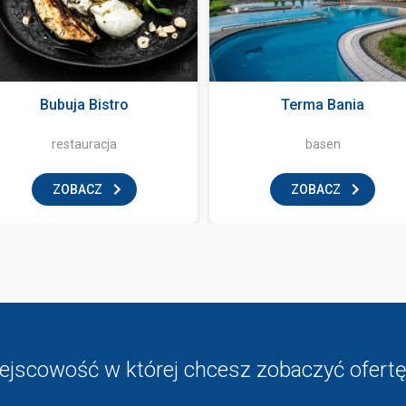
Bubuja Bistro
Terma Bania
restauracja
basen
ZOBACZ
ZOBACZ
ejscowość w której chcesz zobaczyć ofertę