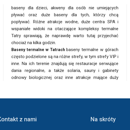
baseny dla dzieci, akweny dla osób nie umiejących
pływać oraz duże baseny dla tych, którzy chcą
popływać. Różne atrakcje wodne, duże centra SPA i
wspaniałe widoki na otaczające kompleksy termalne
Tatry sprawiają, że naprawdę warto tutaj przyjechać
chociaż na kilka godzin.
baseny termalne w górach
kilka godzin albo korzystać z kąpieli w wodach
Baseny termalne w Tatrach
często podzielone są na różne strefy, w tym strefy VIP i
termalnych przez kilka dni. Wypoczynkowi sprzyja
inne. Na ich terenie znajdują się restauracje serwujące
doskonale przygotowana baza noclegów i atrakcji
dania regionalne, a także solaria, sauny i gabinety
odnowy biologicznej oraz inne atrakcje mające duży
Kontakt z nami
Na skróty