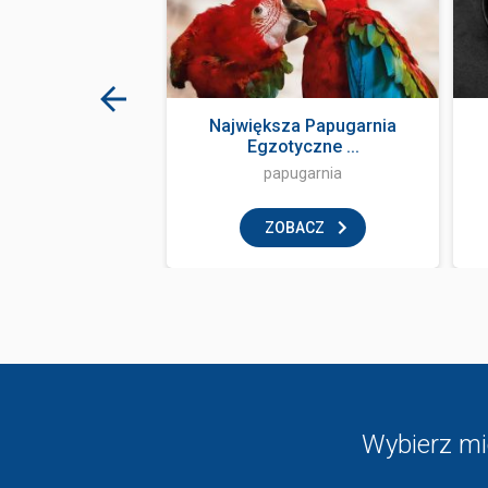
ale Zakopane
Największa Papugarnia
Egzotyczne ...
klub
papugarnia
BACZ
ZOBACZ
Wybierz mi