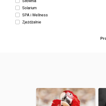
Siłownia
Solarium
SPA i Wellness
Zjeżdżalnie
Pr