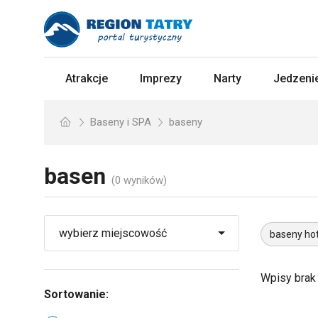
Atrakcje
Imprezy
Narty
Jedzenie
Baseny i SPA
baseny
basen
(0 wyników)
baseny ho
Wpisy brak
Sortowanie: