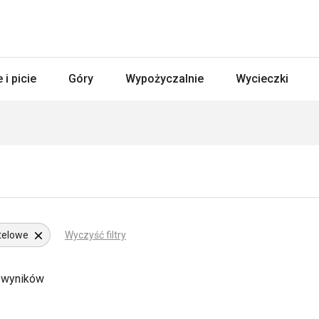
 i picie
Góry
Wypożyczalnie
Wycieczki
telowe
Wyczyść filtry
 wyników