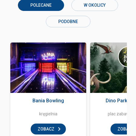
POLECANE
W OKOLICY
PODOBNE
Bania Bowling
Dino Park Za
kręgielnia
plac zabaw dla
ZOBACZ
ZOBACZ