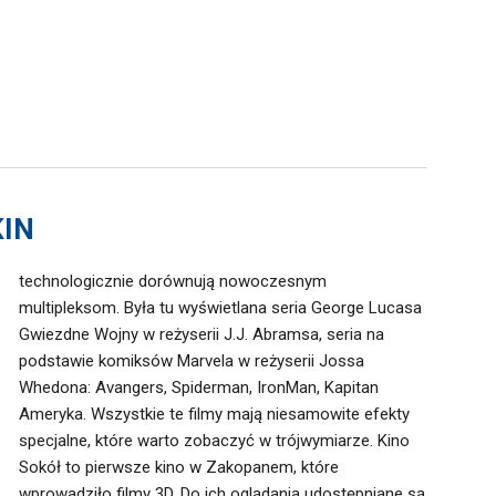
KIN
technologicznie dorównują nowoczesnym
multipleksom. Była tu wyświetlana seria George Lucasa
Gwiezdne Wojny w reżyserii J.J. Abramsa, seria na
podstawie komiksów Marvela w reżyserii Jossa
Whedona: Avangers, Spiderman, IronMan, Kapitan
Ameryka. Wszystkie te filmy mają niesamowite efekty
specjalne, które warto zobaczyć w trójwymiarze. Kino
Sokół to pierwsze kino w Zakopanem, które
wprowadziło filmy 3D. Do ich oglądania udostępniane są