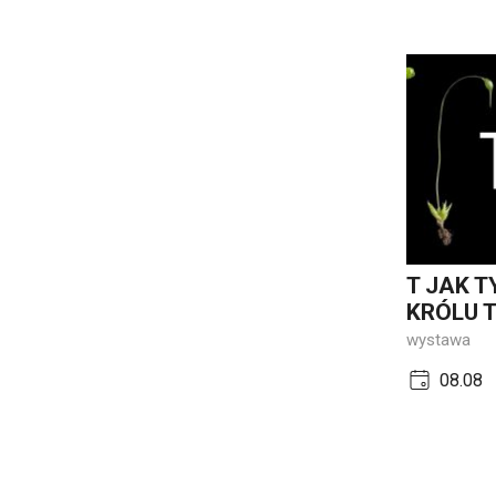
T JAK T
KRÓLU T
wystawa
08.08