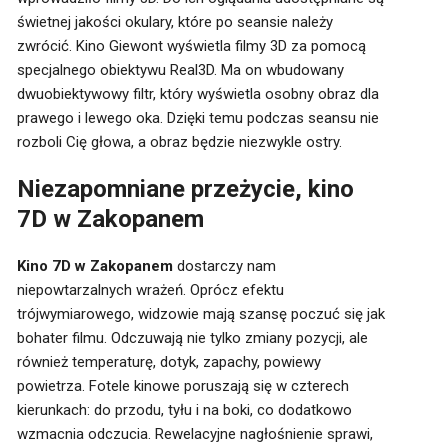
świetnej jakości okulary, które po seansie należy
zwrócić. Kino Giewont wyświetla filmy 3D za pomocą
specjalnego obiektywu Real3D. Ma on wbudowany
dwuobiektywowy filtr, który wyświetla osobny obraz dla
prawego i lewego oka. Dzięki temu podczas seansu nie
rozboli Cię głowa, a obraz będzie niezwykle ostry.
Niezapomniane przeżycie, kino
7D w Zakopanem
Kino 7D w Zakopanem
dostarczy nam
niepowtarzalnych wrażeń. Oprócz efektu
trójwymiarowego, widzowie mają szansę poczuć się jak
bohater filmu. Odczuwają nie tylko zmiany pozycji, ale
również temperaturę, dotyk, zapachy, powiewy
powietrza. Fotele kinowe poruszają się w czterech
kierunkach: do przodu, tyłu i na boki, co dodatkowo
wzmacnia odczucia. Rewelacyjne nagłośnienie sprawi,