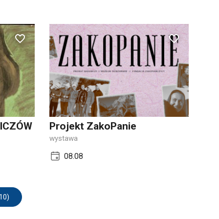
WICZÓW
Projekt ZakoPanie
wystawa
08.08
10)