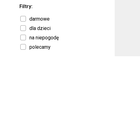
Filtry:
darmowe
dla dzieci
na niepogodę
polecamy