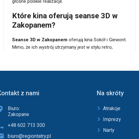
głośne polskie realizacje.
Które kina oferują seanse 3D w
Zakopanem?
Seanse 3D w Zakopanem
oferują kina Sokół i Giewont.
Mimo, że ich wystrój utrzymany jest w stylu retro,
Kontakt z nami
Na skróty
Biuro:
Atrakcje
Zakopane
Imprezy
+48 602 713 300
Narty
biuro@regiontatry.pl