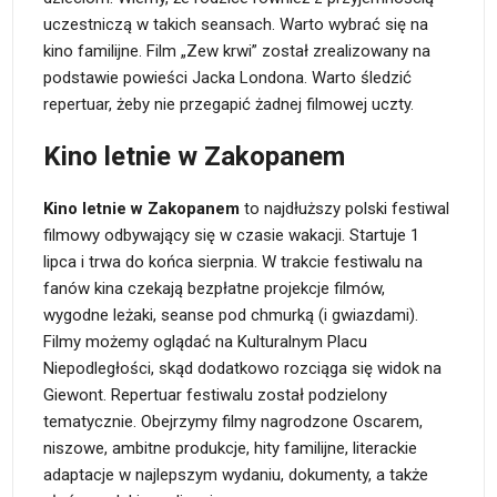
uczestniczą w takich seansach. Warto wybrać się na
kino familijne. Film „Zew krwi” został zrealizowany na
podstawie powieści Jacka Londona. Warto śledzić
repertuar, żeby nie przegapić żadnej filmowej uczty.
Kino letnie w Zakopanem
Kino letnie w Zakopanem
to najdłuższy polski festiwal
filmowy odbywający się w czasie wakacji. Startuje 1
lipca i trwa do końca sierpnia. W trakcie festiwalu na
fanów kina czekają bezpłatne projekcje filmów,
wygodne leżaki, seanse pod chmurką (i gwiazdami).
Filmy możemy oglądać na Kulturalnym Placu
Niepodległości, skąd dodatkowo rozciąga się widok na
Giewont. Repertuar festiwalu został podzielony
tematycznie. Obejrzymy filmy nagrodzone Oscarem,
niszowe, ambitne produkcje, hity familijne, literackie
adaptacje w najlepszym wydaniu, dokumenty, a także