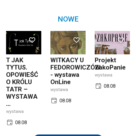
NOWE
T JAK
WITKACY U
Projekt
TYTUS.
FEDOROWICZÓW
ZakoPanie
OPOWIEŚĆ
- wystawa
wystawa
O KRÓLU
OnLine
08.08
TATR –
wystawa
WYSTAWA
08.08
...
wystawa
08.08