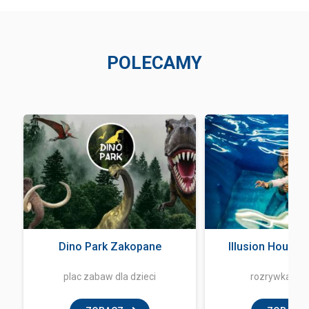
POLECAMY
a
Dino Park Zakopane
Illusion House
plac zabaw dla dzieci
rozrywka i z