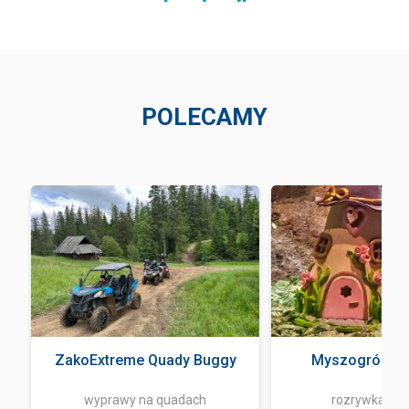
POLECAMY
ZakoExtreme Quady Buggy
Myszogród Z
wyprawy na quadach
rozrywka i z