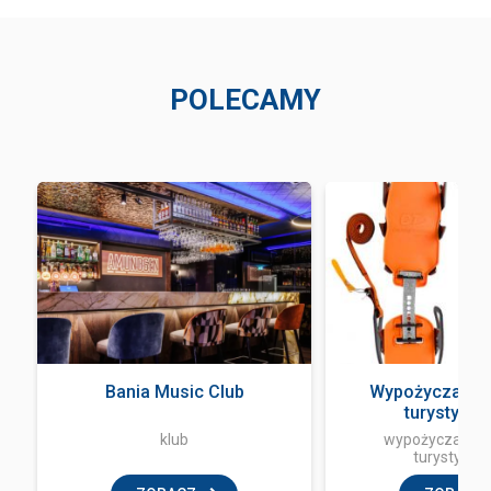
POLECAMY
Bania Music Club
Wypożyczalnia
turystycz
klub
wypożyczalnia 
turystyczn