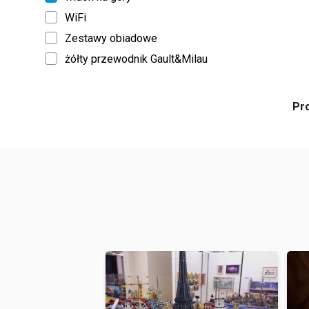
WiFi
Zestawy obiadowe
żółty przewodnik Gault&Milau
Pr