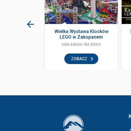
Music Club
Wielka Wystawa Klocków
LEGO w Zakopanem
klub
sala zabaw dla dzieci
BACZ
ZOBACZ