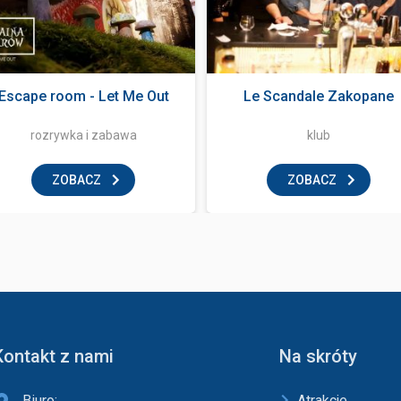
Escape room - Let Me Out
Le Scandale Zakopane
rozrywka i zabawa
klub
ZOBACZ
ZOBACZ
Kontakt z nami
Na skróty
Biuro:
Atrakcje