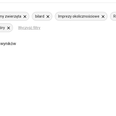
my zwierzęta
bilard
Imprezy okolicznościowe
R
óry
Wyczyść filtry
 wyników