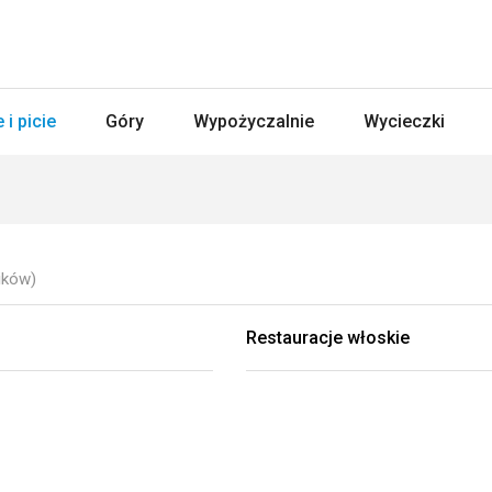
 i picie
Góry
Wypożyczalnie
Wycieczki
ików)
Restauracje włoskie