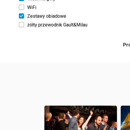
WiFi
Zestawy obiadowe
żółty przewodnik Gault&Milau
Pr