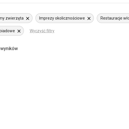
my zwierzęta
Imprezy okolicznościowe
Restauracje wł
biadowe
Wyczyść filtry
 wyników