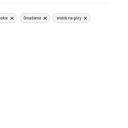
oskie
Śniadania
widok na góry