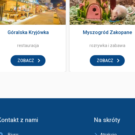
Góralska Kryjówka
Myszogród Zakopane
restauracja
rozrywka i zabawa
ZOBACZ
ZOBACZ
Kontakt z nami
Na skróty
Biuro:
Atrakcje