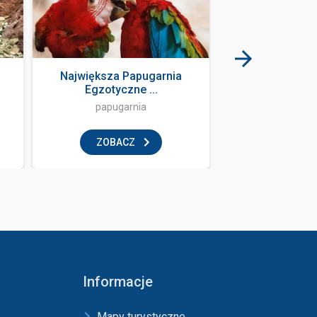
Największa Papugarnia
Karczma Szała
Egzotyczne ...
papugarnia
restaur
ZOBACZ
ZOBAC
Informacje
Mapy turystyczne