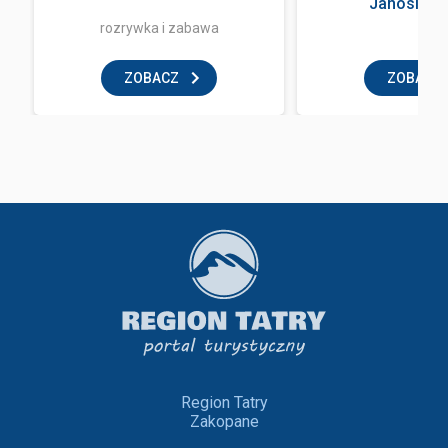
Janosik Tr
rozrywka i zabawa
ZOBACZ
ZOBACZ
Region Tatry
Zakopane