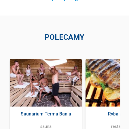
POLECAMY
Saunarium Terma Bania
Ryba z og
sauna
restaurac