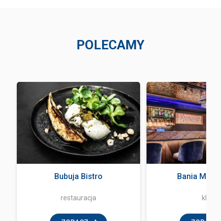
POLECAMY
a
Bubuja Bistro
Bania Music
restauracja
klub