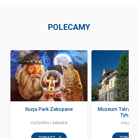
POLECAMY
Iluzja Park Zakopane
Muzeum Tatrzańsk
Tytusa ..
rozrywka i zabawa
muzeu