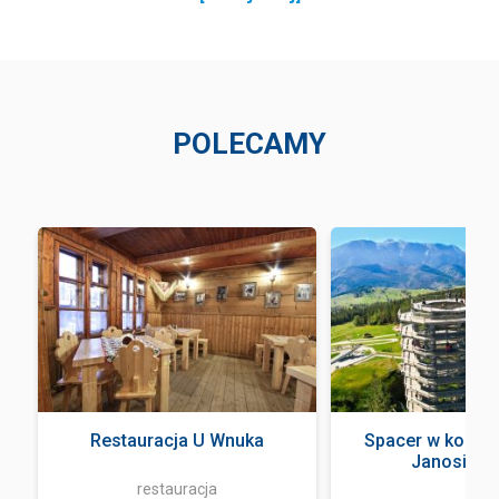
POLECAMY
Restauracja U Wnuka
Spacer w koron
Janosik Tr
restauracja