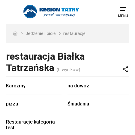
MENU
Jedzenie i picie
restauracje
restauracja
Białka
Tatrzańska
(0 wyników)
Karczmy
na dowóz
pizza
Śniadania
Restauracje kategoria
test