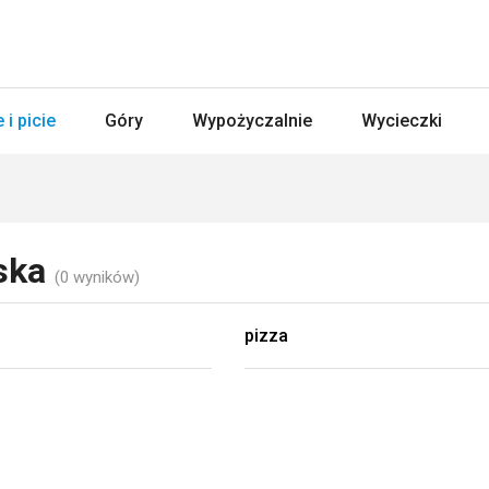
 i picie
Góry
Wypożyczalnie
Wycieczki
ńska
(0 wyników)
pizza