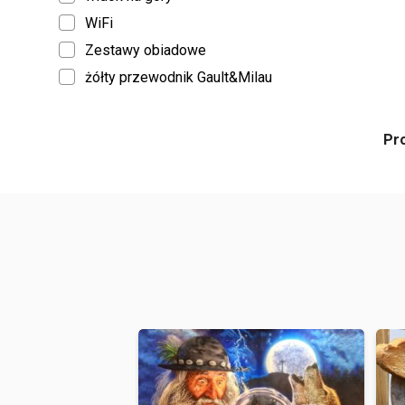
WiFi
Zestawy obiadowe
żółty przewodnik Gault&Milau
Pr