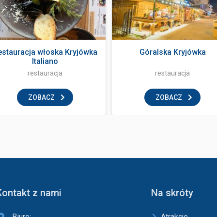
estauracja włoska Kryjówka
Góralska Kryjówka
Italiano
restauracja
restauracja
ZOBACZ
ZOBACZ
Kontakt z nami
Na skróty
Biuro:
Atrakcje