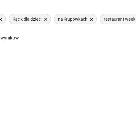
Kącik dla dzieci
na Krupówkach
restaurant week
 wyników