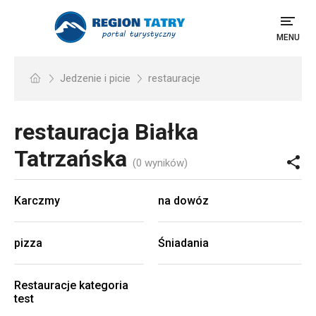
MENU
Jedzenie i picie
restauracje
restauracja
Białka
Tatrzańska
(0 wyników)
Karczmy
na dowóz
pizza
Śniadania
Restauracje kategoria
test