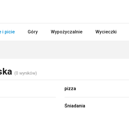
 i picie
Góry
Wypożyczalnie
Wycieczki
ńska
(0 wyników)
pizza
Śniadania