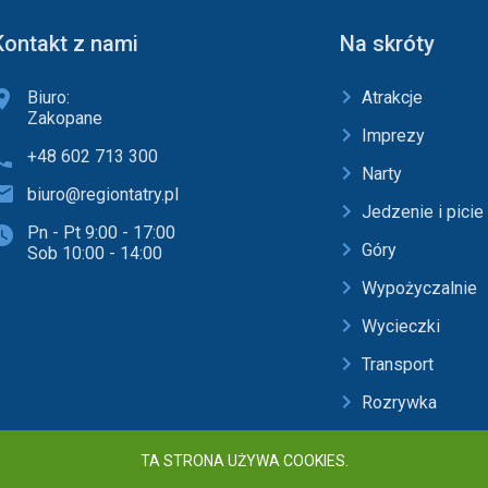
Kontakt z nami
Na skróty
Biuro:
Atrakcje
Zakopane
Imprezy
+48 602 713 300
Narty
biuro@regiontatry.pl
Jedzenie i picie
Pn - Pt 9:00 - 17:00
Góry
Sob 10:00 - 14:00
Wypożyczalnie
Wycieczki
Transport
Rozrywka
Baseny i SPA
TA STRONA UŻYWA COOKIES.