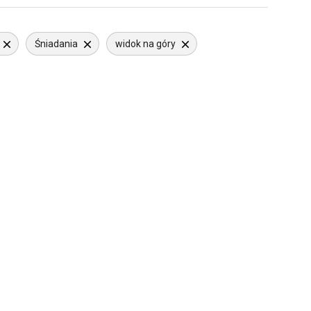
Śniadania
widok na góry