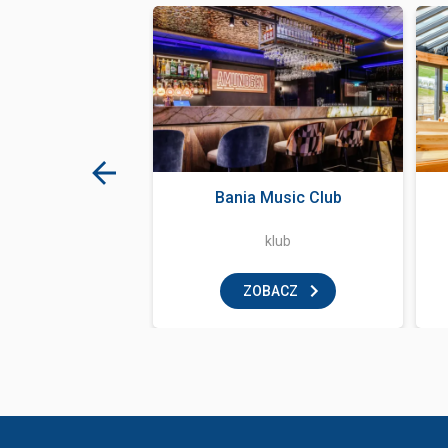
stawa Klocków
Bania Music Club
 Zakopanem
aw dla dzieci
klub
BACZ
ZOBACZ