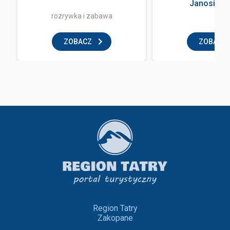
Janosik Tr
rozrywka i zabawa
ZOBACZ
ZOBACZ
Region Tatry
Zakopane