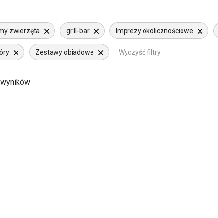
my zwierzęta
grill-bar
Imprezy okolicznościowe
óry
Zestawy obiadowe
Wyczyść filtry
 wyników