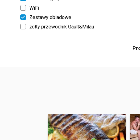
WiFi
Zestawy obiadowe
żółty przewodnik Gault&Milau
Pr