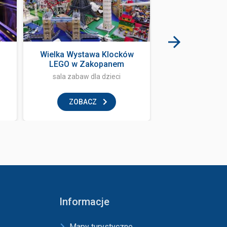
Wielka Wystawa Klocków
Karcma 
LEGO w Zakopanem
sala zabaw dla dzieci
restaur
ZOBACZ
ZOBAC
Informacje
Mapy turystyczne