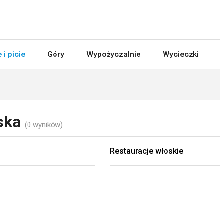
 i picie
Góry
Wypożyczalnie
Wycieczki
ńska
(0 wyników)
Restauracje włoskie