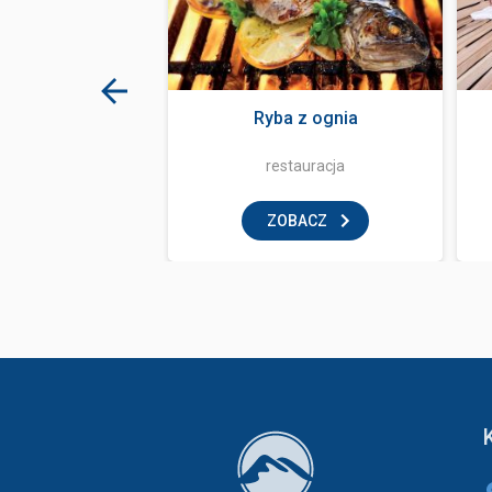
ka Kryjówka
Ryba z ognia
tauracja
restauracja
BACZ
ZOBACZ