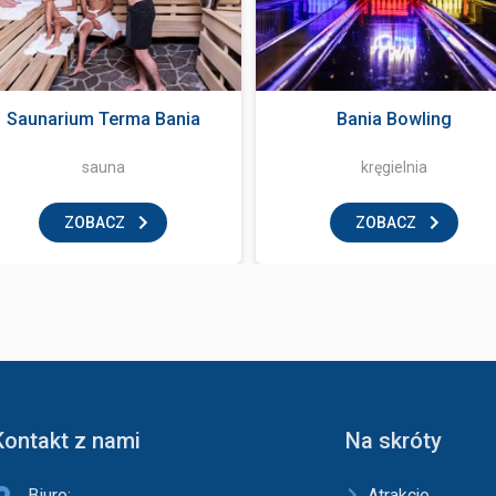
Saunarium Terma Bania
Bania Bowling
sauna
kręgielnia
ZOBACZ
ZOBACZ
Kontakt z nami
Na skróty
Biuro:
Atrakcje