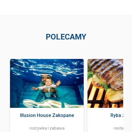
POLECAMY
Illusion House Zakopane
Ryba z og
rozrywka i zabawa
restaurac