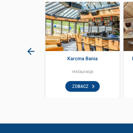
 z ognia
Karcma Bania
tauracja
restauracja
BACZ
ZOBACZ