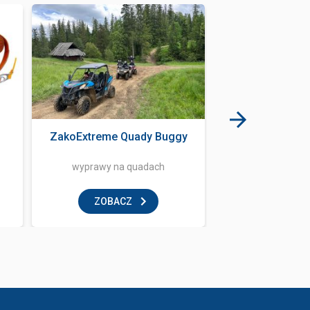
ZakoExtreme Quady Buggy
Iluzja Park
wyprawy na quadach
rozrywka i
ZOBACZ
ZOBAC