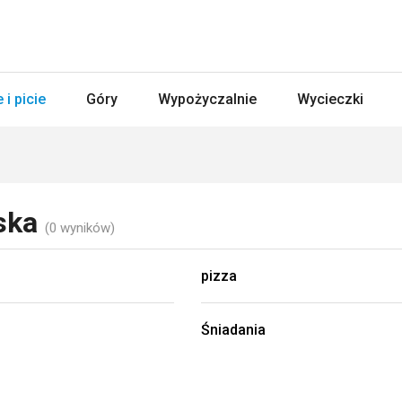
 i picie
Góry
Wypożyczalnie
Wycieczki
ńska
(0 wyników)
pizza
Śniadania