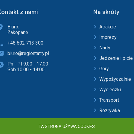
Kontakt z nami
Na skróty
Biuro:
Atrakcje
Zakopane
Imprezy
+48 602 713 300
Narty
biuro@regiontatry.pl
Jedzenie i picie
Pn - Pt 9:00 - 17:00
Góry
Sob 10:00 - 14:00
Wypożyczalnie
Wycieczki
Transport
Rozrywka
Baseny i SPA
TA STRONA UŻYWA COOKIES.