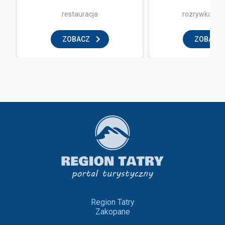
restauracja
rozrywka i z
ZOBACZ
ZOBACZ
Region Tatry
Zakopane