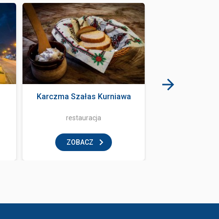
Karczma Szałas Kurniawa
Iluzja Park
restauracja
rozrywka i
ZOBACZ
ZOBAC