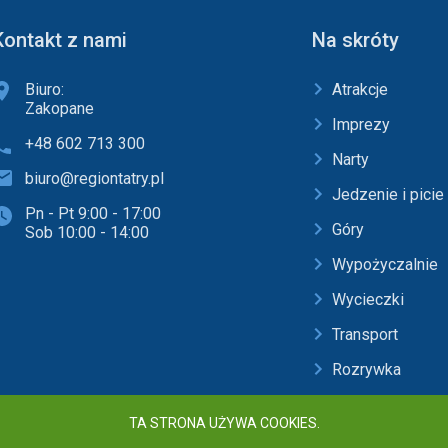
Kontakt z nami
Na skróty
Biuro:
Atrakcje
Zakopane
Imprezy
+48 602 713 300
Narty
biuro@regiontatry.pl
Jedzenie i picie
Pn - Pt 9:00 - 17:00
Góry
Sob 10:00 - 14:00
Wypożyczalnie
Wycieczki
Transport
Rozrywka
Baseny i SPA
TA STRONA UŻYWA COOKIES.