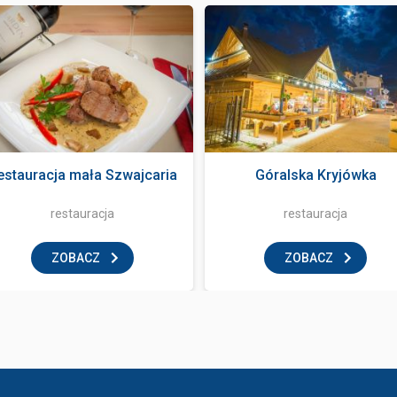
estauracja mała Szwajcaria
Góralska Kryjówka
restauracja
restauracja
ZOBACZ
ZOBACZ