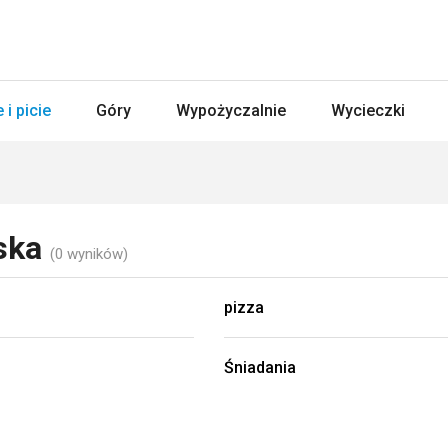
 i picie
Góry
Wypożyczalnie
Wycieczki
ńska
(0 wyników)
pizza
Śniadania