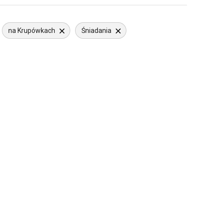
na Krupówkach
Śniadania