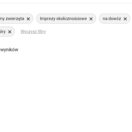
my zwierzęta
Imprezy okolicznościowe
na dowóz
óry
Wyczyść filtry
 wyników