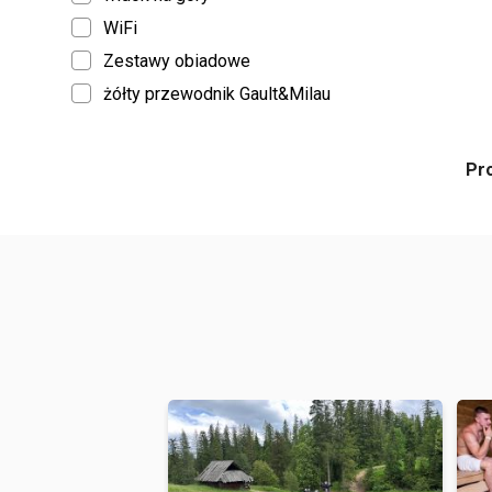
WiFi
Zestawy obiadowe
żółty przewodnik Gault&Milau
Pr