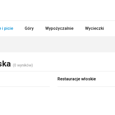
 i picie
Góry
Wypożyczalnie
Wycieczki
ńska
(0 wyników)
Restauracje włoskie