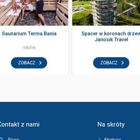
Saunarium Terma Bania
Spacer w koronach drze
Janosik Travel
sauna
ZOBACZ
ZOBACZ
Kontakt z nami
Na skróty
Biuro:
Atrakcje