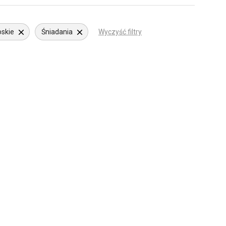
oskie
Śniadania
Wyczyść filtry