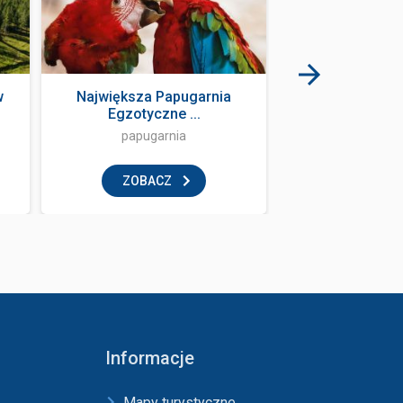
w
Największa Papugarnia
Bubuja B
Egzotyczne ...
papugarnia
restaur
ZOBACZ
ZOBAC
Informacje
Mapy turystyczne