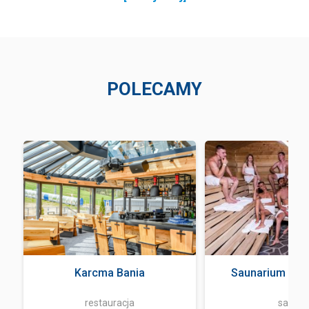
POLECAMY
a
Karcma Bania
Saunarium Ter
restauracja
sauna